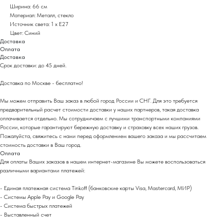
Ширина: 66 см
Материал: Металл, стекло
Источник света: 1 x E27
Цвет: Синий
Доставка
Оплата
Доставка
Срок доставки: до 45 дней.
Доставка по Москве - бесплатно!
Мы можем отправить Ваш заказ в любой город России и СНГ. Для это требуется
предварительный расчет стоимости доставки у наших партнеров, такая доставка
оплачивается отдельно. Мы сотрудничаем с лучшими транспортными компаниями
России, которые гарантируют бережную доставку и страховку всех наших грузов.
Пожалуйста, свяжитесь с нами перед оформлением вашего заказа и мы рассчитаем
стоимость доставки в Ваш город.
Оплата
Для оплаты Ваших заказов в нашем интернет-магазине Вы можете воспользоваться
различными вариантами платежей:
- Eдиная платежная система Tinkoff (банковские карты Visa, Mastercard, МИР)
- Системы Apple Pay и Google Pay
- Система быстрых платежей
- Выставленный счет