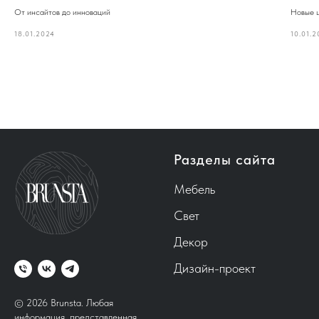
От инсайтов до инноваций
Новые ц
18.01.2024
10.01.
Разделы сайта
Мебель
Свет
Декор
Дизайн-проект
© 2026 Brunsta.
Любая
информация, представленная