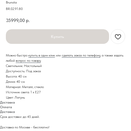
Brunsta
BR.02.91.80
35999,00
р.
Купить
Можно быстро
купить в один клик
или
сделать заказ по телефону
, а также задать
любой
вопрос по товару
.
Светильник: Настольный
Доступность: Под заказ
Высота: 40 см
Длина: 40 см
Материал: Металл, стекло
Источник света: 1 x E27
Цвет: Латунь
Доставка
Оплата
Доставка
Срок доставки: до 45 дней.
Доставка по Москве - бесплатно!