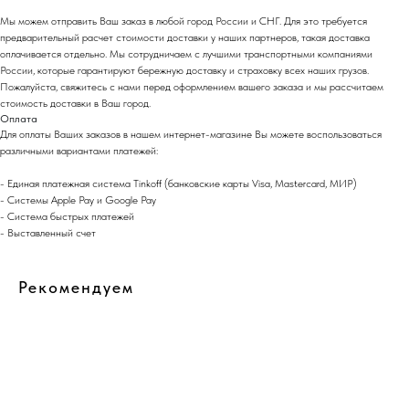
Мы можем отправить Ваш заказ в любой город России и СНГ. Для это требуется
предварительный расчет стоимости доставки у наших партнеров, такая доставка
оплачивается отдельно. Мы сотрудничаем с лучшими транспортными компаниями
России, которые гарантируют бережную доставку и страховку всех наших грузов.
Пожалуйста, свяжитесь с нами перед оформлением вашего заказа и мы рассчитаем
стоимость доставки в Ваш город.
Оплата
Для оплаты Ваших заказов в нашем интернет-магазине Вы можете воспользоваться
различными вариантами платежей:
- Eдиная платежная система Tinkoff (банковские карты Visa, Mastercard, МИР)
- Системы Apple Pay и Google Pay
- Система быстрых платежей
- Выставленный счет
Рекомендуем