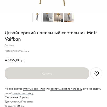
Дизайнерский напольный светильник Matr
Vaifban
Brunsta
Артикул:
BR.02.91.20
47999,00
р.
Купить
Можно быстро
купить в один клик
или
сделать заказ по телефону
, а также задать
любой
вопрос по товару
.
Светильник: Торшер
Доступность: Под заказ
Диаметр: 50 см