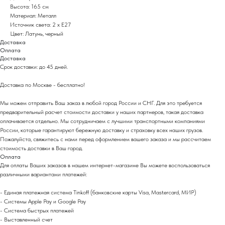
Высота: 165 см
Материал: Металл
Источник света: 2 x E27
Цвет: Латунь, черный
Доставка
Оплата
Доставка
Срок доставки: до 45 дней.
Доставка по Москве - бесплатно!
Мы можем отправить Ваш заказ в любой город России и СНГ. Для это требуется
предварительный расчет стоимости доставки у наших партнеров, такая доставка
оплачивается отдельно. Мы сотрудничаем с лучшими транспортными компаниями
России, которые гарантируют бережную доставку и страховку всех наших грузов.
Пожалуйста, свяжитесь с нами перед оформлением вашего заказа и мы рассчитаем
стоимость доставки в Ваш город.
Оплата
Для оплаты Ваших заказов в нашем интернет-магазине Вы можете воспользоваться
различными вариантами платежей:
- Eдиная платежная система Tinkoff (банковские карты Visa, Mastercard, МИР)
- Системы Apple Pay и Google Pay
- Система быстрых платежей
- Выставленный счет