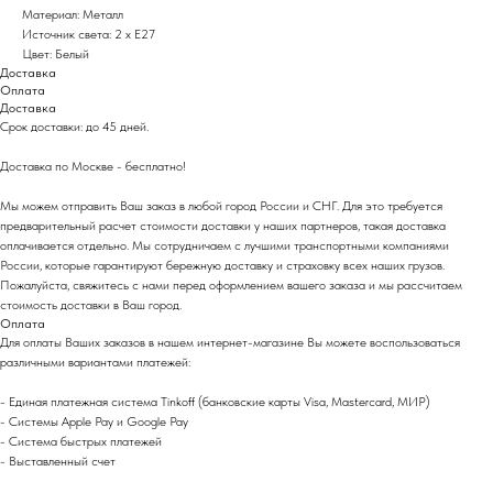
Материал: Металл
Источник света: 2 x E27
Цвет: Белый
Доставка
Оплата
Доставка
Срок доставки: до 45 дней.
Доставка по Москве - бесплатно!
Мы можем отправить Ваш заказ в любой город России и СНГ. Для это требуется
предварительный расчет стоимости доставки у наших партнеров, такая доставка
оплачивается отдельно. Мы сотрудничаем с лучшими транспортными компаниями
России, которые гарантируют бережную доставку и страховку всех наших грузов.
Пожалуйста, свяжитесь с нами перед оформлением вашего заказа и мы рассчитаем
стоимость доставки в Ваш город.
Оплата
Для оплаты Ваших заказов в нашем интернет-магазине Вы можете воспользоваться
различными вариантами платежей:
- Eдиная платежная система Tinkoff (банковские карты Visa, Mastercard, МИР)
- Системы Apple Pay и Google Pay
- Система быстрых платежей
- Выставленный счет