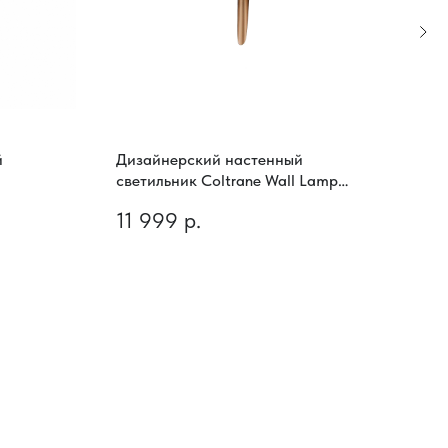
й
Дизайнерский настенный
Диз
светильник Coltrane Wall Lamp
свет
Single
11 999
р.
43