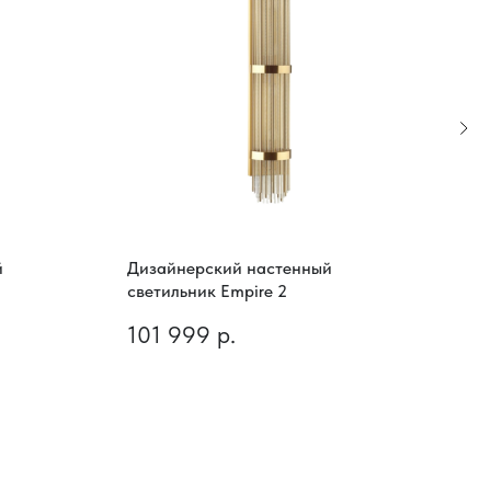
й
Дизайнерский настенный
Диз
светильник Empire 2
свет
101 999
р.
32