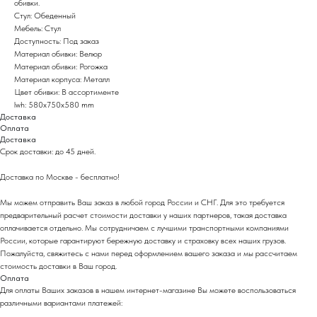
обивки.
Стул: Обеденный
Мебель: Стул
Доступность: Под заказ
Материал обивки: Велюр
Материал обивки: Рогожка
Материал корпуса: Металл
Цвет обивки: В ассортименте
lwh: 580x750x580 mm
Доставка
Оплата
Доставка
Срок доставки: до 45 дней.
Доставка по Москве - бесплатно!
Мы можем отправить Ваш заказ в любой город России и СНГ. Для это требуется
предварительный расчет стоимости доставки у наших партнеров, такая доставка
оплачивается отдельно. Мы сотрудничаем с лучшими транспортными компаниями
России, которые гарантируют бережную доставку и страховку всех наших грузов.
Пожалуйста, свяжитесь с нами перед оформлением вашего заказа и мы рассчитаем
стоимость доставки в Ваш город.
Оплата
Для оплаты Ваших заказов в нашем интернет-магазине Вы можете воспользоваться
различными вариантами платежей: