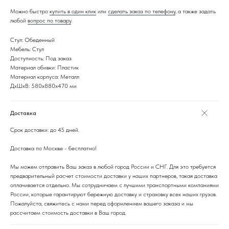
Можно быстро
купить в один клик
или
сделать заказ по телефону
, а также задать
любой
вопрос по товару
.
Стул: Обеденный
Мебель: Стул
Доступность: Под заказ
Материал обивки: Пластик
Материал корпуса: Металл
ДxШxВ: 580x880x470 мм
Доставка
Срок доставки: до 45 дней.
Доставка по Москве - бесплатно!
Мы можем отправить Ваш заказ в любой город России и СНГ. Для это требуется
предварительный расчет стоимости доставки у наших партнеров, такая доставка
оплачивается отдельно. Мы сотрудничаем с лучшими транспортными компаниями
России, которые гарантируют бережную доставку и страховку всех наших грузов.
Пожалуйста, свяжитесь с нами перед оформлением вашего заказа и мы
рассчитаем стоимость доставки в Ваш город.