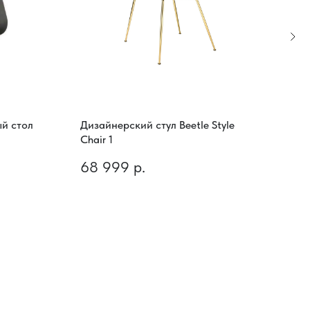
й стол
Дизайнерский стул Beetle Style
Диз
Chair 1
Mar
68 999
р.
12