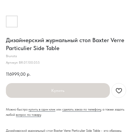
Дизайнерский журнальный стол Baxter Verre
Particulier Side Table
Brunsta
Артикул:
BR.01.100.055
116999,00
р.
Купить
Можно быстро
купить в один клик
или
сделать заказ по телефону
, а также задать
любой
вопрос по товару
.
Дизайнерский журнальный стол Baxter Verre Particulier Side Table - это образец