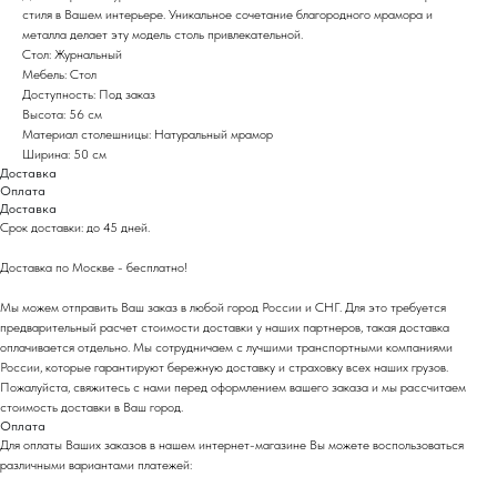
стиля в Вашем интерьере. Уникальное сочетание благородного мрамора и
металла делает эту модель столь привлекательной.
Стол: Журнальный
Мебель: Стол
Доступность: Под заказ
Высота: 56 см
Материал столешницы: Натуральный мрамор
Ширина: 50 см
Доставка
Оплата
Доставка
Срок доставки: до 45 дней.
Доставка по Москве - бесплатно!
Мы можем отправить Ваш заказ в любой город России и СНГ. Для это требуется
предварительный расчет стоимости доставки у наших партнеров, такая доставка
оплачивается отдельно. Мы сотрудничаем с лучшими транспортными компаниями
России, которые гарантируют бережную доставку и страховку всех наших грузов.
Пожалуйста, свяжитесь с нами перед оформлением вашего заказа и мы рассчитаем
стоимость доставки в Ваш город.
Оплата
Для оплаты Ваших заказов в нашем интернет-магазине Вы можете воспользоваться
различными вариантами платежей: