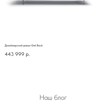
Дизайнерский диван Get Back
Диз
443 999
р.
7
Наш блог