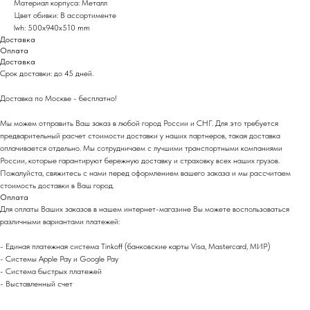
Материал корпуса: Металл
Цвет обивки: В ассортименте
lwh: 500x940x510 mm
Доставка
Оплата
Доставка
Срок доставки: до 45 дней.
Доставка по Москве - бесплатно!
Мы можем отправить Ваш заказ в любой город России и СНГ. Для это требуется
предварительный расчет стоимости доставки у наших партнеров, такая доставка
оплачивается отдельно. Мы сотрудничаем с лучшими транспортными компаниями
России, которые гарантируют бережную доставку и страховку всех наших грузов.
Пожалуйста, свяжитесь с нами перед оформлением вашего заказа и мы рассчитаем
стоимость доставки в Ваш город.
Оплата
Для оплаты Ваших заказов в нашем интернет-магазине Вы можете воспользоваться
различными вариантами платежей:
- Eдиная платежная система Tinkoff (банковские карты Visa, Mastercard, МИР)
- Системы Apple Pay и Google Pay
- Система быстрых платежей
- Выставленный счет