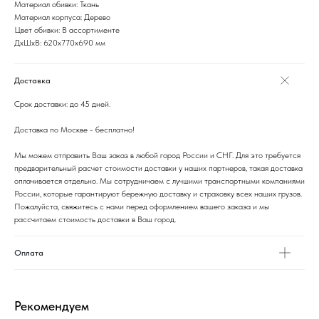
Материал обивки: Ткань
Материал корпуса: Дерево
Цвет обивки: В ассортименте
ДxШxВ: 620x770x690 мм
Доставка
Срок доставки: до 45 дней.
Доставка по Москве - бесплатно!
Мы можем отправить Ваш заказ в любой город России и СНГ. Для это требуется
предварительный расчет стоимости доставки у наших партнеров, такая доставка
оплачивается отдельно. Мы сотрудничаем с лучшими транспортными компаниями
России, которые гарантируют бережную доставку и страховку всех наших грузов.
Пожалуйста, свяжитесь с нами перед оформлением вашего заказа и мы
рассчитаем стоимость доставки в Ваш город.
Оплата
Рекомендуем