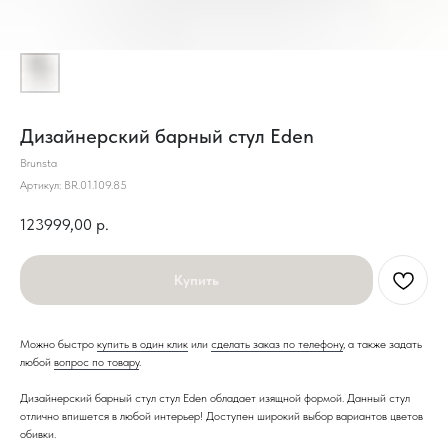
Дизайнерский барный стул Eden
Brunsta
Артикул:
BR.01.109.85
123999,00
р.
Купить
Можно быстро
купить в один клик
или
сделать заказ по телефону
, а также задать
любой
вопрос по товару
.
Дизайнерский барный стул стул Eden обладает изящной формой. Данный стул
отлично впишется в любой интерьер! Доступен широкий выбор вариантов цветов
обивки.