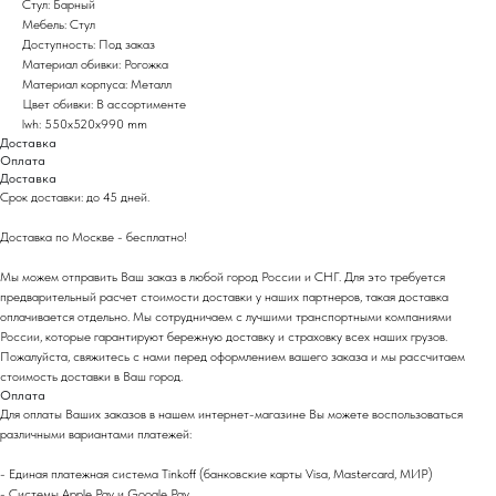
Стул: Барный
Мебель: Стул
Доступность: Под заказ
Материал обивки: Рогожка
Материал корпуса: Металл
Цвет обивки: В ассортименте
lwh: 550x520x990 mm
Доставка
Оплата
Доставка
Срок доставки: до 45 дней.
Доставка по Москве - бесплатно!
Мы можем отправить Ваш заказ в любой город России и СНГ. Для это требуется
предварительный расчет стоимости доставки у наших партнеров, такая доставка
оплачивается отдельно. Мы сотрудничаем с лучшими транспортными компаниями
России, которые гарантируют бережную доставку и страховку всех наших грузов.
Пожалуйста, свяжитесь с нами перед оформлением вашего заказа и мы рассчитаем
стоимость доставки в Ваш город.
Оплата
Для оплаты Ваших заказов в нашем интернет-магазине Вы можете воспользоваться
различными вариантами платежей:
- Eдиная платежная система Tinkoff (банковские карты Visa, Mastercard, МИР)
- Системы Apple Pay и Google Pay