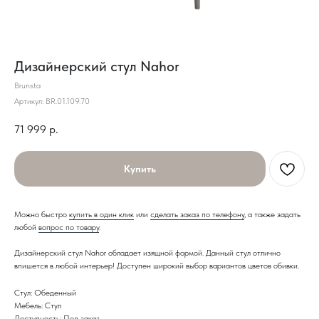
Дизайнерский стул Nahor
Brunsta
Артикул:
BR.01.109.70
71 999
р.
Купить
Можно быстро
купить в один клик
или
сделать заказ по телефону
, а также задать
любой
вопрос по товару
.
Дизайнерский стул Nahor обладает изящной формой. Данный стул отлично
впишется в любой интерьер! Доступен широкий выбор вариантов цветов обивки.
Стул: Обеденный
Мебель: Стул
Доступность: Под заказ