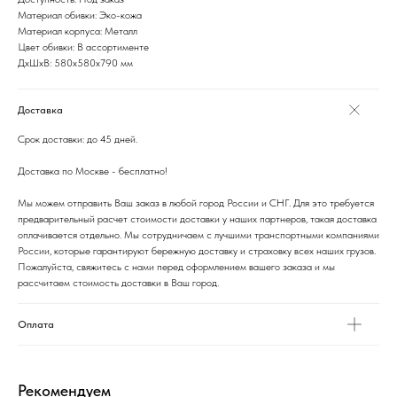
Материал обивки: Эко-кожа
Материал корпуса: Металл
Цвет обивки: В ассортименте
ДxШxВ: 580x580x790 мм
Доставка
Срок доставки: до 45 дней.
Доставка по Москве - бесплатно!
Мы можем отправить Ваш заказ в любой город России и СНГ. Для это требуется
предварительный расчет стоимости доставки у наших партнеров, такая доставка
оплачивается отдельно. Мы сотрудничаем с лучшими транспортными компаниями
России, которые гарантируют бережную доставку и страховку всех наших грузов.
Пожалуйста, свяжитесь с нами перед оформлением вашего заказа и мы
рассчитаем стоимость доставки в Ваш город.
Оплата
Рекомендуем