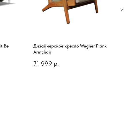
t Be
Дизайнерское кресло Wegner Plank
Диза
Armchair
Chai
71 999
р.
68