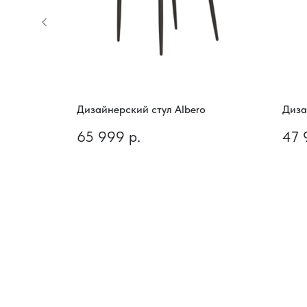
d King
Дизайнерский стул Albero
Диза
65 999
р.
47 