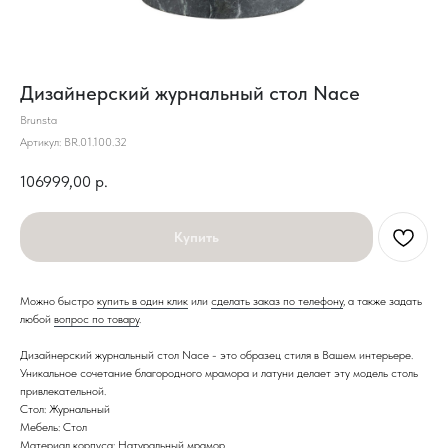
Дизайнерский журнальный стол Nace
Brunsta
Артикул:
BR.01.100.32
106999,00
р.
Купить
Можно быстро
купить в один клик
или
сделать заказ по телефону
, а также задать
любой
вопрос по товару
.
Дизайнерский журнальный стол Nace - это образец стиля в Вашем интерьере.
Уникальное сочетание благородного мрамора и латуни делает эту модель столь
привлекательной.
Стол: Журнальный
Мебель: Стол
Материал корпуса: Натуральный мрамор