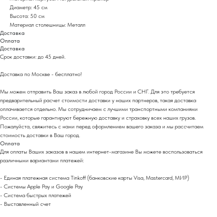
Диаметр: 45 см
Высота: 50 см
Материал столешницы: Металл
Доставка
Оплата
Доставка
Срок доставки: до 45 дней.
Доставка по Москве - бесплатно!
Мы можем отправить Ваш заказ в любой город России и СНГ. Для это требуется
предварительный расчет стоимости доставки у наших партнеров, такая доставка
оплачивается отдельно. Мы сотрудничаем с лучшими транспортными компаниями
России, которые гарантируют бережную доставку и страховку всех наших грузов.
Пожалуйста, свяжитесь с нами перед оформлением вашего заказа и мы рассчитаем
стоимость доставки в Ваш город.
Оплата
Для оплаты Ваших заказов в нашем интернет-магазине Вы можете воспользоваться
различными вариантами платежей:
- Eдиная платежная система Tinkoff (банковские карты Visa, Mastercard, МИР)
- Системы Apple Pay и Google Pay
- Система быстрых платежей
- Выставленный счет