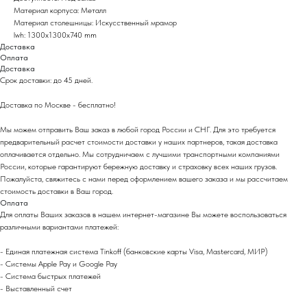
Материал корпуса: Металл
Материал столешницы: Искусственный мрамор
lwh: 1300x1300x740 mm
Доставка
Оплата
Доставка
Срок доставки: до 45 дней.
Доставка по Москве - бесплатно!
Мы можем отправить Ваш заказ в любой город России и СНГ. Для это требуется
предварительный расчет стоимости доставки у наших партнеров, такая доставка
оплачивается отдельно. Мы сотрудничаем с лучшими транспортными компаниями
России, которые гарантируют бережную доставку и страховку всех наших грузов.
Пожалуйста, свяжитесь с нами перед оформлением вашего заказа и мы рассчитаем
стоимость доставки в Ваш город.
Оплата
Для оплаты Ваших заказов в нашем интернет-магазине Вы можете воспользоваться
различными вариантами платежей:
- Eдиная платежная система Tinkoff (банковские карты Visa, Mastercard, МИР)
- Системы Apple Pay и Google Pay
- Система быстрых платежей
- Выставленный счет