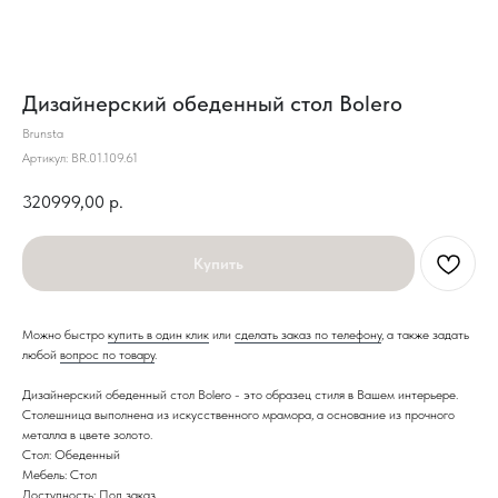
Дизайнерский обеденный стол Bolero
Brunsta
Артикул:
BR.01.109.61
320999,00
р.
Купить
Можно быстро
купить в один клик
или
сделать заказ по телефону
, а также задать
любой
вопрос по товару
.
Дизайнерский обеденный стол Bolero - это образец стиля в Вашем интерьере.
Столешница выполнена из искусственного мрамора, а основание из прочного
металла в цвете золото.
Стол: Обеденный
Мебель: Стол
Доступность: Под заказ