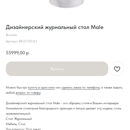
Дизайнерский журнальный стол Male
Brunsta
Артикул:
BR.01.100.03
55999,00
р.
Купить
Можно быстро
купить в один клик
или
сделать заказ по телефону
, а также задать
любой
вопрос по товару
.
Дизайнерский журнальный стол Male - это образец стиля в Вашем интерьере.
Уникальное сочетание благородного мрамора и латуни делает эту модель столь
привлекательной.
Стол: Журнальный
Мебель: Стол
Доступность: Под заказ