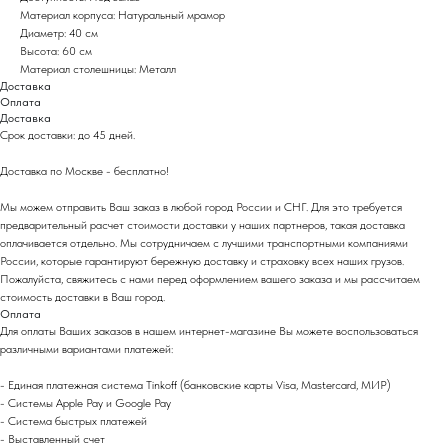
Материал корпуса: Натуральный мрамор
Диаметр: 40 см
Высота: 60 см
Материал столешницы: Металл
Доставка
Оплата
Доставка
Срок доставки: до 45 дней.
Доставка по Москве - бесплатно!
Мы можем отправить Ваш заказ в любой город России и СНГ. Для это требуется
предварительный расчет стоимости доставки у наших партнеров, такая доставка
оплачивается отдельно. Мы сотрудничаем с лучшими транспортными компаниями
России, которые гарантируют бережную доставку и страховку всех наших грузов.
Пожалуйста, свяжитесь с нами перед оформлением вашего заказа и мы рассчитаем
стоимость доставки в Ваш город.
Оплата
Для оплаты Ваших заказов в нашем интернет-магазине Вы можете воспользоваться
различными вариантами платежей:
- Eдиная платежная система Tinkoff (банковские карты Visa, Mastercard, МИР)
- Системы Apple Pay и Google Pay
- Система быстрых платежей
- Выставленный счет