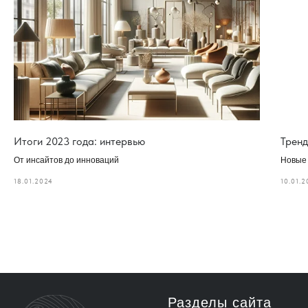
Итоги 2023 года: интервью
Тренд
От инсайтов до инноваций
Новые
18.01.2024
10.01.
Разделы сайта