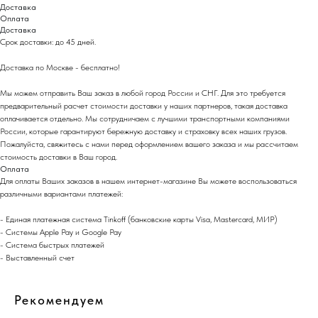
Доставка
Оплата
Доставка
Срок доставки: до 45 дней.
Доставка по Москве - бесплатно!
Мы можем отправить Ваш заказ в любой город России и СНГ. Для это требуется
предварительный расчет стоимости доставки у наших партнеров, такая доставка
оплачивается отдельно. Мы сотрудничаем с лучшими транспортными компаниями
России, которые гарантируют бережную доставку и страховку всех наших грузов.
Пожалуйста, свяжитесь с нами перед оформлением вашего заказа и мы рассчитаем
стоимость доставки в Ваш город.
Оплата
Для оплаты Ваших заказов в нашем интернет-магазине Вы можете воспользоваться
различными вариантами платежей:
- Eдиная платежная система Tinkoff (банковские карты Visa, Mastercard, МИР)
- Системы Apple Pay и Google Pay
- Система быстрых платежей
- Выставленный счет
Рекомендуем