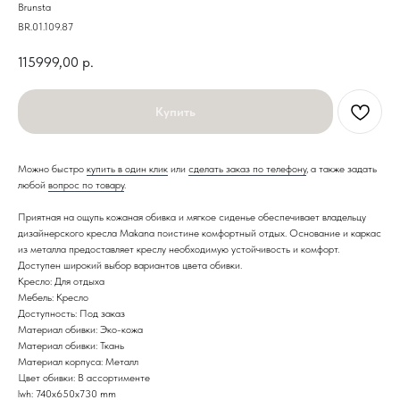
Brunsta
BR.01.109.87
115999,00
р.
Купить
Можно быстро
купить в один клик
или
сделать заказ по телефону
, а также задать
любой
вопрос по товару
.
Приятная на ощупь кожаная обивка и мягкое сиденье обеспечивает владельцу
дизайнерского кресла Makana поистине комфортный отдых. Основание и каркас
из металла предоставляет креслу необходимую устойчивость и комфорт.
Доступен широкий выбор вариантов цвета обивки.
Кресло: Для отдыха
Мебель: Кресло
Доступность: Под заказ
Материал обивки: Эко-кожа
Материал обивки: Ткань
Материал корпуса: Металл
Цвет обивки: В ассортименте
lwh: 740x650x730 mm