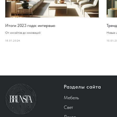
Итоги 2023 года: интервью
Тренд
От инсайтов до инноваций
Новые ц
18.01.2024
10.01.
Разделы сайта
Мебель
Свет
Декор