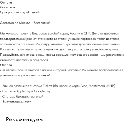
Оплата
Доставка
Срок доставки: до 45 дней.
Доставка по Москве - бесплатно!
Мы можем отправить Ваш заказ в любой город России и СНГ. Для это требуется
предварительный расчет стоимости доставки у наших партнеров, такая доставка
оплачивается отдельно. Мы сотрудничаем с лучшими транспортными компаниями
России, которые гарантируют бережную доставку и страховку всех наших грузов.
Пожалуйста, свяжитесь с нами перед оформлением вашего заказа и мы рассчитаем
стоимость доставки в Ваш город.
Оплата
Для оплаты Ваших заказов в нашем интернет-магазине Вы можете воспользоваться
различными вариантами платежей:
- Eдиная платежная система Tinkoff (банковские карты Visa, Mastercard, МИР)
- Системы Apple Pay и Google Pay
- Система быстрых платежей
- Выставленный счет
Рекомендуем