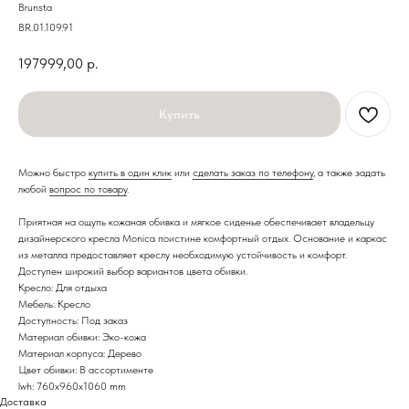
Brunsta
BR.01.109.91
197999,00
р.
Купить
Можно быстро
купить в один клик
или
сделать заказ по телефону
, а также задать
любой
вопрос по товару
.
Приятная на ощупь кожаная обивка и мягкое сиденье обеспечивает владельцу
дизайнерского кресла Monica поистине комфортный отдых. Основание и каркас
из металла предоставляет креслу необходимую устойчивость и комфорт.
Доступен широкий выбор вариантов цвета обивки.
Кресло: Для отдыха
Мебель: Кресло
Доступность: Под заказ
Материал обивки: Эко-кожа
Материал корпуса: Дерево
Цвет обивки: В ассортименте
lwh: 760x960x1060 mm
Доставка